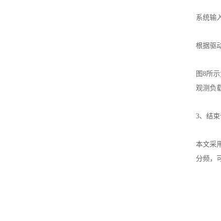
系统输入
根据驱
图8所
观测负
3、结束
本文采用
分频，