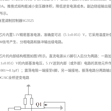
60A。推挽式结构能减小变压器体积，降低逆变电源成本。副边绕组输出接
2所示。
、脉宽调制控制器SG3525
25芯片内置5.1V精密基准电源，准确度可达（5.1±0.051）V，它采
WM信号产生、分相电路和脉冲输出级电路。
525芯片的内部结构框图如图3所示。直流电源从15脚引入后分为两路：一
.1±0.051）V的内部基准电压，5.1V送到内部（或外部）电路的其他
.001～0.1μF）；震荡电阻一端接至6脚，另一端接地，振荡电路分两路输
、DC/AC全桥逆变电路