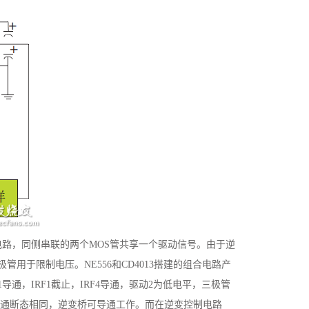
变电路，同侧串联的两个MOS管共享一个驱动信号。由于逆
极管用于限制电压。NE556和CD4013搭建的组合电路产
通，IRF1截止，IRF4导通，驱动2为低电平，三极管
和IRF4通断态相同，逆变桥可导通工作。而在逆变控制电路