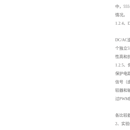
中，55
情况。
1.2.4
DC/A
个独立
性高和
1.2.5
保护电
信号（
较器和输
过PW
各比较
2、实验