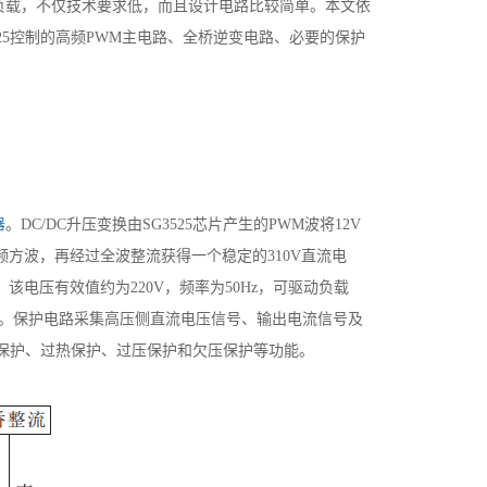
负载，不仅技术要求低，而且设计电路比较简单。
本文依
25控制的高频PWM主电路、全桥逆变电路、必要的保护
器
。DC/DC升压变换由SG3525芯片产生的PWM波将12V
频方波，再经过全波整流获得一个稳定的310V直流电
该电压有效值约为220V，频率为50Hz，可驱动负载
态。保护电路采集高压侧直流电压信号、输出电流信号及
流保护、过热保护、过压保护和欠压保护等功能。