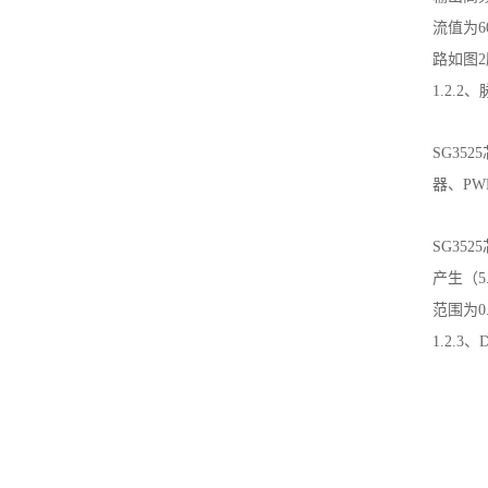
流值为
路如图
1.2.2
SG35
器、P
SG3
产生（5
范围为0
1.2.3