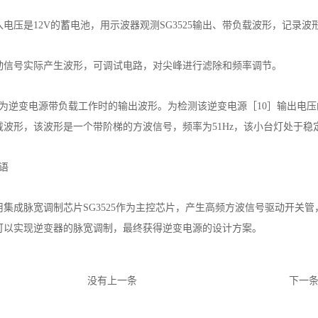
电压是12V的蓄电池，用示波器观测SG3525输出、带负载波形，记录波
动信号实际产生波形，可调试电路，对尖峰进行滤除和频率调节。
示为逆变电源带负载工作时的输出波形。为检测该逆变电源［10］输出电
载波形，该波形是一个带阶梯的方波信号，频率为51Hz，该小台灯处于稳
语
集成脉宽调制芯片SG3525作为主控芯片，产生高频方波信号驱动开关管，整
可以实现逆变器的脉宽调制，最终获得逆变电源的设计方案。
没有上一条
下一