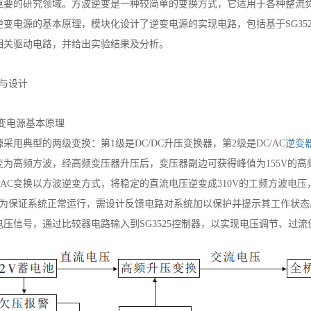
重要的研究领域。方波逆变是一种较简单的变换方式，它适用于各种整流
逆变电源的基本原理，模块化设计了逆变电源的实现电路，包括基于SG35
相关驱动电路，并给出实验结果及分析。
理与设计
逆变电源基本原理
采用典型的两级变换：第1级是DC/DC升压变换器，第2级是DC/AC
逆变
变为高频方波，经高频变压器升压后，变压器副边可获得峰值为155V的高
/AC变换以方波逆变方式，将稳定的直流电压逆变成310V的工频方波电压，
。为保证系统正常运行，需设计反馈电路对系统加以保护并提示其工作状
电压信号，通过比较器电路输入到SG3525控制器，以实现电压调节、过