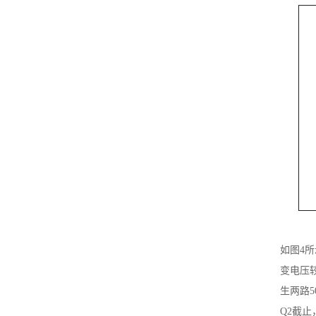
如图4
变电压较
生两路5
Q2截止