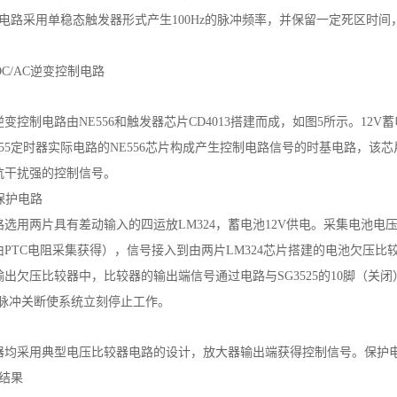
5电路采用单稳态触发器形式产生100Hz的脉冲频率，并保留一定死区时间
、DC/AC逆变控制电路
C逆变控制电路由NE556和触发器芯片CD4013搭建而成，如图5所示。12V
555定时器实际电路的NE556芯片构成产生控制电路信号的时基电路，
抗干扰强的控制信号。
、保护电路
路选用两片具有差动输入的四运放LM324，蓄电池12V供电。采集电池电
由PTC电阻采集获得），信号接入到由两片LM324芯片搭建的电池欠压
出欠压比较器中，比较器的输出端信号通过电路与SG3525的10脚（关闭
M脉冲关断使系统立刻停止工作。
器均采用典型电压比较器电路的设计，放大器输出端获得控制信号。保护电
结果