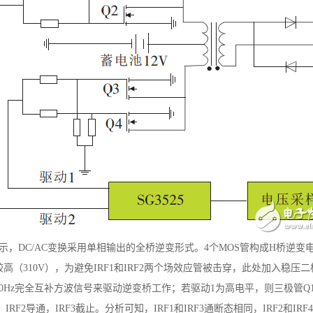
所示，DC/AC变换采用单相输出的全桥逆变形式。4个MOS管构成H桥逆
高（310V），为避免IRF1和IRF2两个场效应管被击穿，此处加入稳压二
0Hz完全互补方波信号来驱动逆变桥工作；若驱动1为高电平，则三极管Q1导
，IRF2导通，IRF3截止。分析可知，IRF1和IRF3通断态相同，IRF2