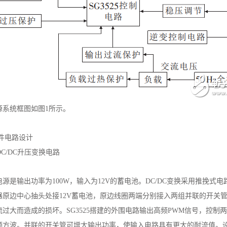
源系统框图如图1所示。
硬件电路设计
、DC/DC升压变换电路
电源是输出功率为100W，输入为12V的蓄电池。DC/DC变换采用推挽
器原边中心抽头处接12V蓄电池，原边线圈两端分别接入两组并联的开关
过大而造成的损坏。SG3525搭建的外围电路输出高频PWM信号，控制两
频方波。并联的开关管可增大输出功率，使输入电路具有更大的耐流值。设计选