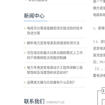
是一个
据方波
新闻中心
电路和
电缆可分离连接器现场交接试验的技术
1、原
改进方案
1.1、
解析电力逆变电源系统谐波检测方法
逆变电源
可在恒压和最大功率点跟踪模式上工作
直流逆
的户用离网型太阳能控制器
压；DC
电力专用逆变电源设计工程师讲解三极
［1］
管饱和及深度饱和状态如何？
蓄电池
运算放大器与比较器有什么区别？
联系我们
CONTACT US