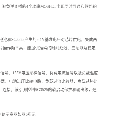
，避免逆变桥的4个功率MOSFET出现同时导通和短路的
蓄电池和SG3525产生的5.1V基准电压对芯片供电。集成两
该芯片操作频率高，能提供准确的时间延迟、震荡以及稳定
压信号、155V电压采样信号、负载电流信号以及负载温度
比较器、电池过压比较电路、负载过流比较器、负载过热比
）连接。该引脚控制SG3525的软启动保护和输出级，通
路示意图如图6所示。