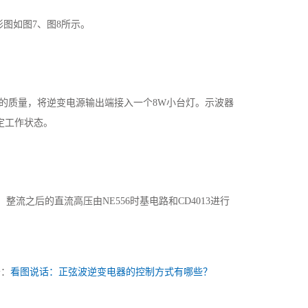
形图如图7、图8所示。
压的质量，将逆变电源输出端接入一个8W小台灯。示波器
定工作状态。
流之后的直流高压由NE556时基电路和CD4013进行
条：
看图说话：正弦波逆变电器的控制方式有哪些？