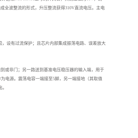
成全波整流的形式，升压整流获得310V直流电压。主电
用温度补偿，设有过流保护；且芯片内部集成振荡电路、误差放大
路加到或非门；另一路送到基准电压稳压器的输入端，用于
元件作为电源。震荡电容一端接至5脚，另一端接地（其取值
出。